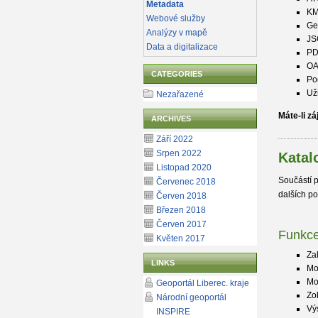
Metadata
K
Webové služby
Ge
Analýzy v mapě
JS
Data a digitalizace
PD
OA
CATEGORIES
Po
Už
Nezařazené
Máte-li z
ARCHIVES
Září 2022
Srpen 2022
Katal
Listopad 2020
Součástí p
Červenec 2018
dalších po
Červen 2018
Březen 2018
Červen 2017
Funkce
Květen 2017
Za
LINKS
Mo
Mo
Geoportál Liberec. kraje
Zo
Národní geoportál
Vý
INSPIRE