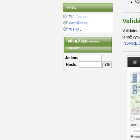
Vý
META
Přihlásit se
Valid
WordPress
XHTML
Validátor
jehož vytv
PŘIHLÁŠENÍ
(MAPOVÉ
INSPIRE 
PROJEKTY)
Jméno:
Heslo: