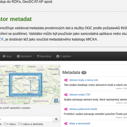
stup do RDFa, GeoDCAT-AP apod.
átor metadat
 umožňuje validovat metadata prostorových dat a služby OGC podle požadavků IN
oření se podílíme). Validátor může být používán jako samostatná aplikace nebo slu
ČR
, je dodáván též jako součást metadatového katalogu MICKA.