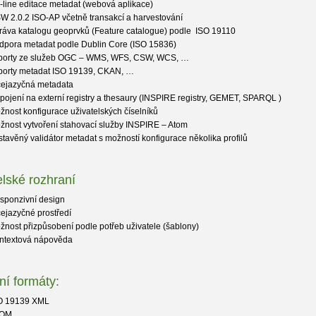
-line editace metadat (webová aplikace)
W 2.0.2 ISO-AP včetně transakcí a harvestování
ráva katalogu geoprvků (Feature catalogue) podle ISO 19110
dpora metadat podle Dublin Core (ISO 15836)
porty ze služeb OGC – WMS, WFS, CSW, WCS, …
porty metadat ISO 19139, CKAN, …
cejazyčná metadata
pojení na externí registry a thesaury (INSPIRE registry, GEMET, SPARQL )
žnost konfigurace uživatelských číselníků
žnost vytvoření stahovací služby INSPIRE – Atom
stavěný validátor metadat s možností konfigurace několika profilů
elské rozhraní
sponzivní design
cejazyčné prostředí
žnost přizpůsobení podle potřeb uživatele (šablony)
ntextová nápověda
ní formáty:
O 19139 XML
TOM