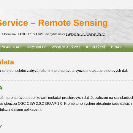
Service – Remote Sensing
01
Benešov
,
+420 317 724 620
,
mapy@hsrs.cz
E49°46'57.2", N14°41'15.6"
 SI APLIKACI
PRODUKTY
VÝZKUM A VÝVOJ
KE STAŽENÍ
O NÁS
data
 se dlouhodobě zabývá řešeními pro správu a využití metadat prostorových dat.
A
tém pro správu a publikování metadat prostorových dat. Je založen na standarde
ou sloužbu OGC CSW 2.0.2 ISO AP-1.0. Kromě toho systém obsahuje řadu dalších fu
bilitu s dalšími aplikacemi.
: