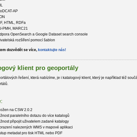
ML
oDCAT-AP
ON
F, HTML, RDFa
I-PMH, MARC21
dpora OpenSearch a Google Dataset search console
ivatelská rozšíření pomocí šablon
ájem dozvědět se více,
kontaktujte nás!
ogový klient pro geoportály
ortálových řešení, která nabízíme, je i katalogový klient, který je například též souč
rtálů.
:
ložen na CSW 2.0.2
žnost paralelního dotazu do více katalogů
žnost připojit uživatelem zadané katalogy
brazení nalezených WMS v mapové aplikaci
stup metadat pro tisk HTML nebo PDF