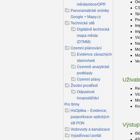
On
města/obce/OPR
CS
Panoramatické snímky
Sp
Google + Mapy.cz
Po
Technické sítě
Im
Digitálně technická
Im
mapa města
Ví
(DTMM)
Na
Územní plánování
Mo
Evidence závazných
Mo
stanovisek
Ve
Územně analytické
podklady
Uživat
Územní plány
Životní prostředí
Re
Odpadové
Ví
hospodářství
Mo
Pro firmy
Ko
HsOptika – Evidence,
pasportizace optických
sítí PON
Výstup
Vodovody a kanalizace
IS
Vyjadřovací portál
A