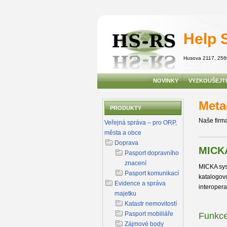
Help 
Husova 2117
,
256
NOVINKY
VYZKOUŠEJTE
Meta
PRODUKTY
Naše firma
Veřejná správa – pro ORP,
města a obce
Doprava
MICK
Pasport dopravního
znacení
MICKA sys
Pasport komunikací
katalogov
Evidence a správa
interopera
majetku
Katastr nemovitostí
Pasport mobiliáře
Funkce
Zájmové body